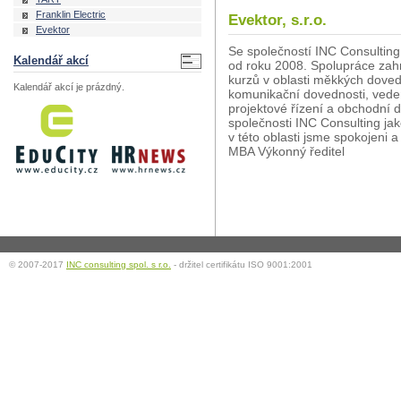
Franklin Electric
Evektor, s.r.o.
Evektor
Se společností INC Consultin
Kalendář akcí
od roku 2008. Spolupráce zahr
kurzů v oblasti měkkých doved
Kalendář akcí je prázdný.
komunikační dovednosti, veden
projektové řízení a obchodní d
společnosti INC Consulting jak
v této oblasti jsme spokojeni 
MBA Výkonný ředitel
© 2007-2017
INC consulting spol. s r.o.
- držitel certifikátu ISO 9001:2001