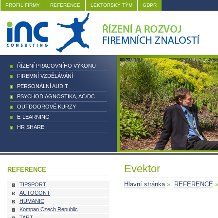
PROFIL FIRMY
REFERENCE
LEKTORSKÝ TÝM
GDPR
ŘÍZENÍ PRACOVNÍHO VÝKONU
FIREMNÍ VZDĚLÁVÁNÍ
PERSONÁLNÍ AUDIT
PSYCHODIAGNOSTIKA, AC/DC
OUTDOOROVÉ KURZY
E-LEARNING
HR SHARE
Evektor
REFERENCE
Hlavní stránka
»
REFERENCE
»
TIPSPORT
AUTOCONT
HUMANIC
Kompan Czech Republic
TART