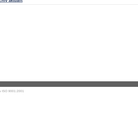
chiv aktualit
kátu ISO 9001:2001