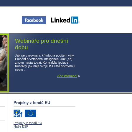
Webináře pro dnešní
dobu
Jak se vyrovnat s křivdou a pocitem viny,
Emoční a vztahová inteligence, Jak (se)
znovu nastartovat, KontraManipulace,
Konflikty-jak najít svoji OSOBNÍ správnou
cestu ...
více informací
»
Projekty z fondů EU
Projekty z fondů EU
Naše ESF