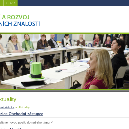
M
GDPR
ktuality
vní stránka
» Aktuality
zice Obchodní zástupce
dáme novou posilu do našeho týmu :-)