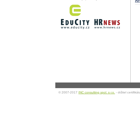
Ar
© 2007-2017
INC consulting spol. s r.o.
- držitel certifi