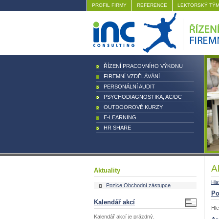
PROFIL FIRMY
REFERENCE
LEKTORSKÝ TÝ
ŘÍZENÍ PRACOVNÍHO VÝKONU
FIREMNÍ VZDĚLÁVÁNÍ
PERSONÁLNÍ AUDIT
PSYCHODIAGNOSTIKA, AC/DC
OUTDOOROVÉ KURZY
E-LEARNING
HR SHARE
A
Aktuality
Hla
Pozice Obchodní zástupce
Po
Kalendář akcí
Hle
Kalendář akcí je prázdný.