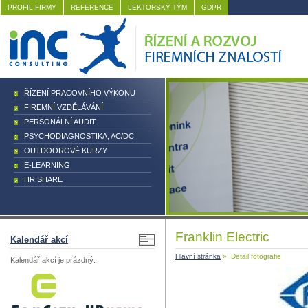
PROFIL FIRMY
REFERENCE
LEKTORSKÝ TÝM
GDPR
ŘÍZENÍ PRACOVNÍHO VÝKONU
FIREMNÍ VZDĚLÁVÁNÍ
PERSONÁLNÍ AUDIT
PSYCHODIAGNOSTIKA, AC/DC
OUTDOOROVÉ KURZY
E-LEARNING
HR SHARE
Franklin Electric
Kalendář akcí
Hlavní stránka
» Detail fotografie
Kalendář akcí je prázdný.