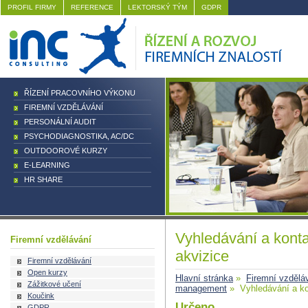
PROFIL FIRMY
REFERENCE
LEKTORSKÝ TÝM
GDPR
ŘÍZENÍ PRACOVNÍHO VÝKONU
FIREMNÍ VZDĚLÁVÁNÍ
PERSONÁLNÍ AUDIT
PSYCHODIAGNOSTIKA, AC/DC
OUTDOOROVÉ KURZY
E-LEARNING
HR SHARE
Vyhledávání a kont
Firemní vzdělávání
akvizice
Firemní vzdělávání
Open kurzy
Hlavní stránka
»
Firemní vzdělá
Zážitkové učení
management
» Vyhledávání a ko
Koučink
Určeno
GDPR