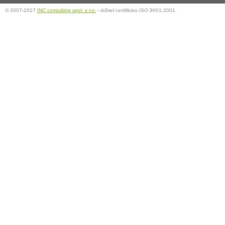
© 2007-2017
INC consulting spol. s r.o.
- držitel certifikátu ISO 9001:2001