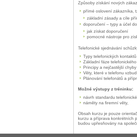
Způsoby získání nových zákaz
přímé oslovení zákazníka, t
základní zásady a cíle př
doporučení – typy a účel d
jak získat doporučení
pomocné nástroje pro zís
Telefonické sjednávání schůzk
Typy telefonických kontaktů
Základní fáze telefonickéh
Principy a nejčastější chyb
Věty, které v telefonu vzbu
Plánování telefonátů a příp
Možné výstupy z tréninku:
návrh standardu telefonick
náměty na firemní věty,
Obsah kurzu je pouze orienta
kurzu a příprava konkrétních 
budou upřesňovány na společ