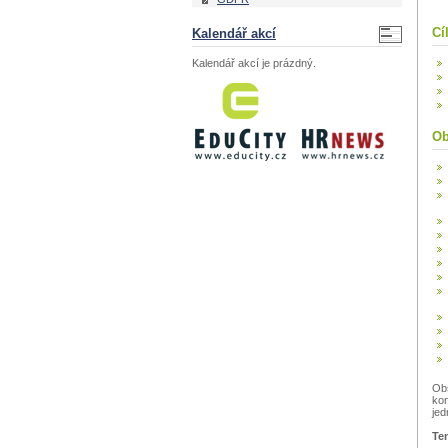
Cí
Kalendář akcí
Kalendář akcí je prázdný.
Ob
Obs
kon
jed
Ten