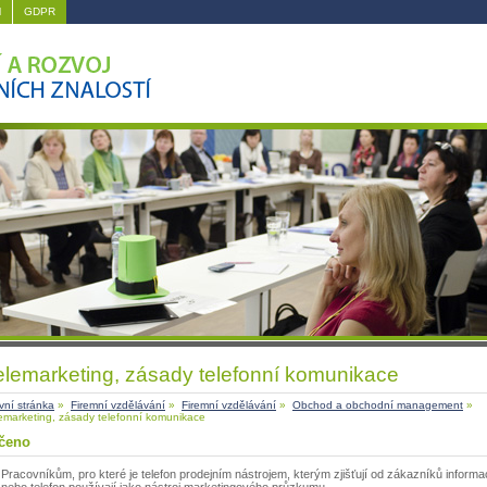
M
GDPR
elemarketing, zásady telefonní komunikace
vní stránka
»
Firemní vzdělávání
»
Firemní vzdělávání
»
Obchod a obchodní management
»
emarketing, zásady telefonní komunikace
čeno
Pracovníkům, pro které je telefon prodejním nástrojem, kterým zjišťují od zákazníků inform