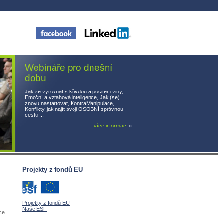
Webináře pro dnešní
dobu
Jak se vyrovnat s křivdou a pocitem viny,
Emoční a vztahová inteligence, Jak (se)
znovu nastartovat, KontraManipulace,
Konflikty-jak najít svoji OSOBNÍ správnou
cestu ...
více informací
»
Projekty z fondů EU
Projekty z fondů EU
Naše ESF
ace