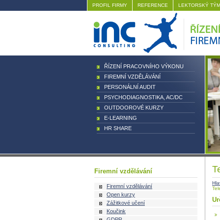
PROFIL FIRMY
REFERENCE
LEKTORSKÝ TÝ
ŘÍZENÍ PRACOVNÍHO VÝKONU
FIREMNÍ VZDĚLÁVÁNÍ
PERSONÁLNÍ AUDIT
PSYCHODIAGNOSTIKA, AC/DC
OUTDOOROVÉ KURZY
E-LEARNING
HR SHARE
T
Firemní vzdělávání
Hla
Firemní vzdělávání
Tel
Open kurzy
Ur
Zážitkové učení
Koučink
GDPR