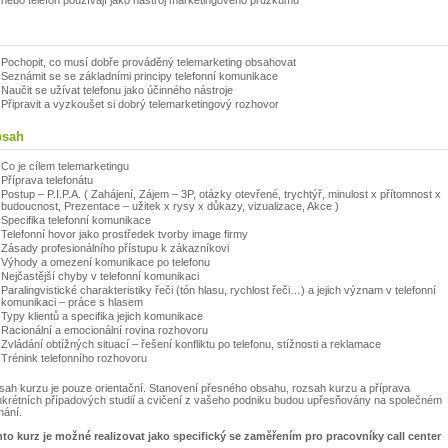
nebo telefon používají jako nástroj marketingového průzkumu
l
Pochopit, co musí dobře prováděný telemarketing obsahovat
Seznámit se se základními principy telefonní komunikace
Naučit se užívat telefonu jako účinného nástroje
Připravit a vyzkoušet si dobrý telemarketingový rozhovor
sah
Co je cílem telemarketingu
Příprava telefonátu
Postup – P.I.P.A. ( Zahájení, Zájem – 3P, otázky otevřené, trychtýř, minulost x přítomnost x
budoucnost, Prezentace – užitek x rysy x důkazy, vizualizace, Akce )
Specifika telefonní komunikace
Telefonní hovor jako prostředek tvorby image firmy
Zásady profesionálního přístupu k zákazníkovi
Výhody a omezení komunikace po telefonu
Nejčastější chyby v telefonní komunikaci
Paralingvistické charakteristiky řeči (tón hlasu, rychlost řeči…) a jejich význam v telefonní
komunikaci – práce s hlasem
Typy klientů a specifika jejich komunikace
Racionální a emocionální rovina rozhovoru
Zvládání obtížných situací – řešení konfliktu po telefonu, stížnosti a reklamace
Trénink telefonního rozhovoru
ah kurzu je pouze orientační. Stanovení přesného obsahu, rozsah kurzu a příprava
krétních případových studií a cvičení z vašeho podniku budou upřesňovány na společném
nání.
to kurz je možné realizovat jako specifický se zaměřením pro pracovníky call center